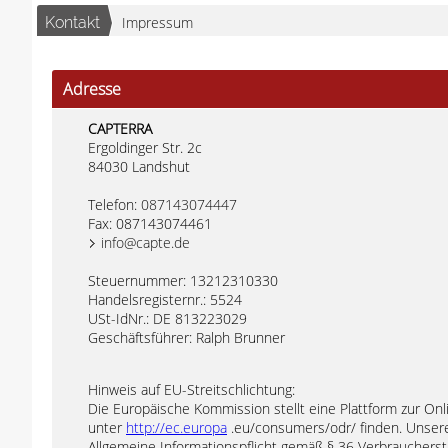
Kontakt
Impressum
Adresse
CAPTERRA
Ergoldinger Str. 2c
84030 Landshut
Telefon:
087143074447
Fax: 087143074461
info@capte.de
Steuernummer: 13212310330
Handelsregisternr.: 5524
USt-IdNr.: DE 813223029
Geschäftsführer: Ralph Brunner
Hinweis auf EU-Streitschlichtung:
Die Europäische Kommission stellt eine Plattform zur Onli
unter
http://ec.europa
.eu/consumers/odr/ finden. Unser
Allgemeine Informationspflicht gemäß § 36 Verbraucherstr