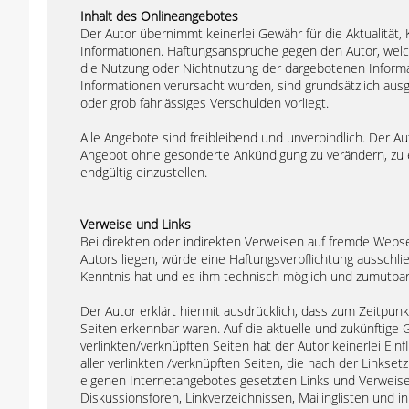
Inhalt des Onlineangebotes
Der Autor übernimmt keinerlei Gewähr für die Aktualität, K
Informationen. Haftungsansprüche gegen den Autor, welche
die Nutzung oder Nichtnutzung der dargebotenen Informat
Informationen verursacht wurden, sind grundsätzlich ausg
oder grob fahrlässiges Verschulden vorliegt.
Alle Angebote sind freibleibend und unverbindlich. Der Au
Angebot ohne gesonderte Ankündigung zu verändern, zu er
endgültig einzustellen.
Verweise und Links
Bei direkten oder indirekten Verweisen auf fremde Webse
Autors liegen, würde eine Haftungsverpflichtung ausschließ
Kenntnis hat und es ihm technisch möglich und zumutbar w
Der Autor erklärt hiermit ausdrücklich, dass zum Zeitpunk
Seiten erkennbar waren. Auf die aktuelle und zukünftige G
verlinkten/verknüpften Seiten hat der Autor keinerlei Einfl
aller verlinkten /verknüpften Seiten, die nach der Linkset
eigenen Internetangebotes gesetzten Links und Verweise
Diskussionsforen, Linkverzeichnissen, Mailinglisten und 