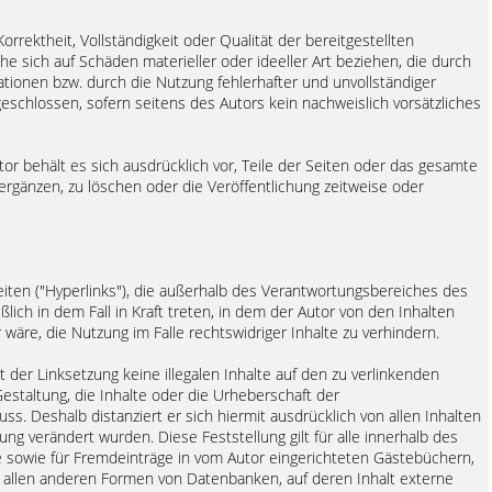
orrektheit, Vollständigkeit oder Qualität der bereitgestellten
 sich auf Schäden materieller oder ideeller Art beziehen, die durch
ionen bzw. durch die Nutzung fehlerhafter und unvollständiger
eschlossen, sofern seitens des Autors kein nachweislich vorsätzliches
tor behält es sich ausdrücklich vor, Teile der Seiten oder das gesamte
gänzen, zu löschen oder die Veröffentlichung zeitweise oder
iten ("Hyperlinks"), die außerhalb des Verantwortungsbereiches des
lich in dem Fall in Kraft treten, in dem der Autor von den Inhalten
äre, die Nutzung im Falle rechtswidriger Inhalte zu verhindern.
t der Linksetzung keine illegalen Inhalte auf den zu verlinkenden
estaltung, die Inhalte oder die Urheberschaft der
uss. Deshalb distanziert er sich hiermit ausdrücklich von allen Inhalten
zung verändert wurden. Diese Feststellung gilt für alle innerhalb des
 sowie für Fremdeinträge in vom Autor eingerichteten Gästebüchern,
in allen anderen Formen von Datenbanken, auf deren Inhalt externe